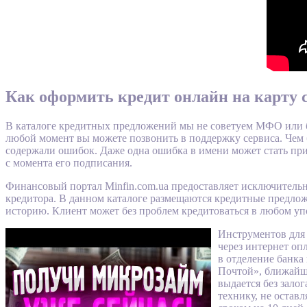
Как оформить кредит онлайн на карту с
В каталоге кредитных предложений мы не советуем МФО или б
любой момент вы можете позвонить в поддержку сервиса. Чем
содержали ошибок. Даже одна ошибка в имени может стать прич
с момента его подписания.
Финансовый портал Minfin.com.ua предоставляет исключительн
кредитора. В данном каталоге размещаются кредитные предлож
историю. Клиент может без проблем кредитоваться в любом у
Инструментов для
через интернет оп
в отделение банка
Почтой», ближайше
выдается без зало
технику, не оставл