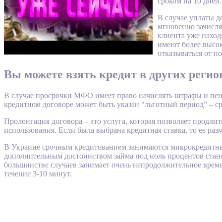
сроком на 10 дней.
В случае уплаты д
мгновенно зачисля
клиента уже наход
имеют более высок
отказываться от по
Вы можете взять кредит в других реги
В случае просрочки МФО имеет право начислять штрафы и пени
кредитном договоре может быть указан “льготный период” – сро
Пролонгация договора – это услуга, которая позволяет продлит
использования. Если была выбрана кредитная ставка, то ее разм
В Украине срочным кредитованием занимаются микрокредитны
дополнительным достоинством займа под ноль процентов стано
большинстве случаев занимает очень непродолжительное вре
течение 3-10 минут.