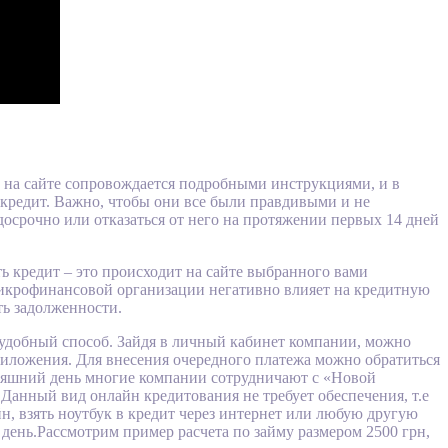
 на сайте сопровождается подробными инструкциями, и в
кредит. Важно, чтобы они все были правдивыми и не
досрочно или отказаться от него на протяжении первых 14 дней
 кредит – это происходит на сайте выбранного вами
 микрофинансовой организации негативно влияет на кредитную
ть задолженности.
удобный способ. Зайдя в личный кабинет компании, можно
риложения. Для внесения очередного платежа можно обратиться
дняшний день многие компании сотрудничают с «Новой
Данный вид онлайн кредитования не требует обеспечения, т.е
йн, взять ноутбук в кредит через интернет или любую другую
в день.Рассмотрим пример расчета по займу размером 2500 грн,