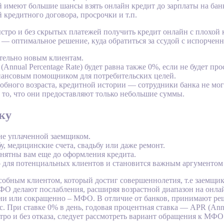
 имеют большие шансы взять онлайн кредит до зарплаты на банк
 кредитного договора, просрочки и т.п.
ро и без скрытых платежей получить кредит онлайн с плохой к
 — оптимальное решение, куда обратиться за ссудой с испорчен
тельно новым клиентам.
Annual Percentage Rate) будет равна также 0%, если не будет пр
инансовым помощником для потребительских целей.
обного возраста, кредитной истории — сотрудники банка не мог
то, что они предоставляют только небольшие суммы.
ку
не уплаченной заемщиком.
, медицинские счета, свадьбу или даже ремонт.
онятны вам еще до оформления кредита.
но для потенциальных клиентов и становится важным аргументом
обным клиентом, который достиг совершеннолетия, т.е заемщик м
 МФО делают послабления, расширяя возрастной диапазон на онла
и или сокращенно – МФО. В отличие от банков, принимают реш
. При ставке 0% в день, годовая процентная ставка — APR (Annual
тро и без отказа, следует рассмотреть вариант обращения к МФО