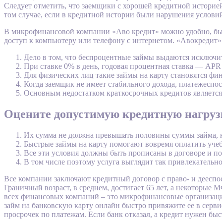
Следует отметить, что заемщики с хорошей кредитной историей
том случае, если в кредитной истории были нарушения условий
В микрофинансовой компании «Аво кредит» можно удобно, быст
доступ к компьютеру или телефону с интернетом. «Авокредит»
Дело в том, что беспроцентные займы выдаются исключи
При ставке 0% в день, годовая процентная ставка — APR (
Для физических лиц такие займы на карту становятся ф
Когда заемщик не имеет стабильного дохода, платежеспос
Основным недостатком краткосрочных кредитов является 
Оцените допустимую кредитную нагруз
Их сумма не должна превышать половины суммы займа, 
Быстрые займы на карту помогают вовремя оплатить учебу
Все эти условия должны быть прописаны в договоре и п
В том числе поэтому услуга выглядит так привлекатель
Все компании заключают кредитный договор с право- и дееспос
Граничный возраст, в среднем, достигает 65 лет, а некоторые
всех финансовых компаний – это микрофинансовые организаци
займ на банковскую карту онлайн быстро привяжите ее в сервис
просрочек по платежам. Если банк отказал, а кредит нужен быс