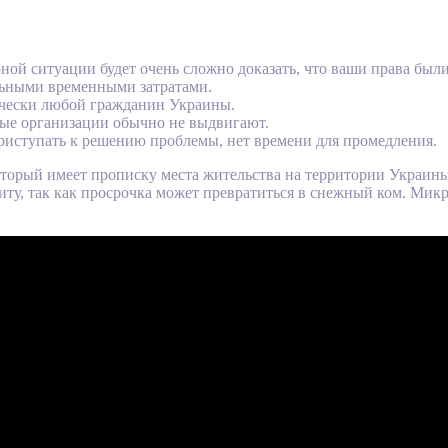
орной ситуации будет очень сложно доказать, что ваши права бы
льными временными затратами.
ически любой гражданин Украины.
ые организации обычно не выдвигают.
приступать к решению проблемы, нет времени для промедления.
торый имеет прописку места жительства на территории Украины
ту, так как просрочка может превратиться в снежный ком. Мик