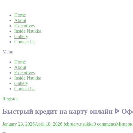
Home
About
Executives
Inside Nsukka
Gallery
Contact Us
Menu
Home
About
Executives
Inside Nsukka
Gallery
Contact Us
Register
Быстрый кредит на карту онлайн ᐈ Оф
January 23, 2026
April 18, 2026
february.nsukka
0 comments
Микрок