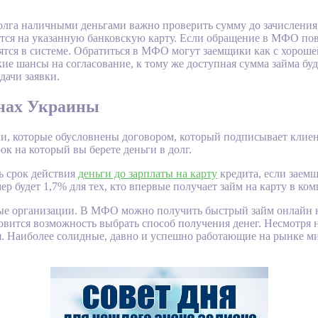
олга наличными деньгами важно проверить сумму до зачисления,
тся на указанную банковскую карту. Если обращение в МФО пов
ятся в системе. Обратиться в МФО могут заемщики как с хороше
ие шансы на согласование, к тому же доступная сумма займа буд
дачи заявки.
онах Украины
, которые обусловнены договором, который подписывает клиент
к на который вы берете деньги в долг.
ь срок действия
деньги до зарплаты на карту
кредита, если заемщ
ер будет 1,7% для тех, кто впервые получает займ на карту в ко
е организации. В МФО можно получить быстрый займ онлайн на
вится возможность выбрать способ получения денег. Несмотря 
мя. Наиболее солидные, давно и успешно работающие на рынке