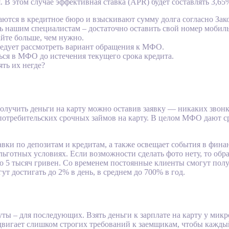
 В этом случае эффективная ставка (APR) будет составлять 3,65
тся в кредитное бюро и взыскивают сумму долга согласно Зако
ть нашим специалистам – достаточно оставить свой номер мобиль
айте больше, чем нужно.
 следует рассмотреть вариант обращения к МФО.
ься в МФО до истечения текущего срока кредита.
ять их негде?
учить деньги на карту можно оставив заявку — никаких звонков
отребительских срочных займов на карту. В целом МФО дают ср
авки по депозитам и кредитам, а также освещает события в фин
 льготных условиях. Если возможности сделать фото нету, то об
5 тысяч гривен. Со временем постоянные клиенты смогут получи
т достигать до 2% в день, в среднем до 700% в год.
уты – для последующих. Взять деньги к зарплате на карту у ми
двигает слишком строгих требований к заемщикам, чтобы кажды