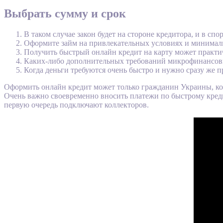
Выбрать сумму и срок
В таком случае закон будет на стороне кредитора, и в сп
Оформите займ на привлекательных условиях и минима
Получить быстрый онлайн кредит на карту может практ
Каких-либо дополнительных требований микрофинансов
Когда деньги требуются очень быстро и нужно сразу же 
Оформить онлайн кредит может только гражданин Украины, ко
Очень важно своевременно вносить платежи по быстрому креди
первую очередь подключают коллекторов.