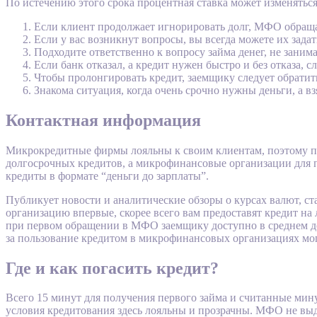
По истечению этого срока процентная ставка может изменяться.
Если клиент продолжает игнорировать долг, МФО обращаю
Если у вас возникнут вопросы, вы всегда можете их зада
Подходите ответственно к вопросу займа денег, не заним
Если банк отказал, а кредит нужен быстро и без отказа,
Чтобы пролонгировать кредит, заемщику следует обратит
Знакома ситуация, когда очень срочно нужны деньги, а вз
Контактная информация
Микрокредитные фирмы лояльны к своим клиентам, поэтому пол
долгосрочных кредитов, а микрофинансовые организации для п
кредиты в формате “деньги до зарплаты”.
Публикует новости и аналитические обзоры о курсах валют, ст
организацию впервые, скорее всего вам предоставят кредит на
при первом обращении в МФО заемщику доступно в среднем до 
за пользование кредитом в микрофинансовых организациях могу
Где и как погасить кредит?
Всего 15 минут для получения первого займа и считанные мин
условия кредитования здесь лояльны и прозрачны. МФО не вы