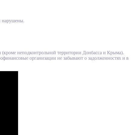
ли нарушены.
 (кроме неподконтрольной территории Донбасса и Крыма).
рофинансовые организации не забывают о задолженностях и в