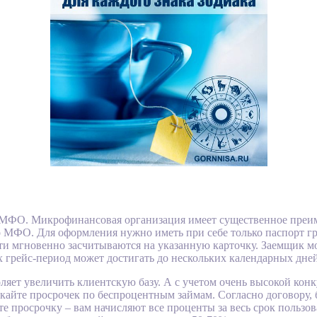
 МФО. Микрофинансовая организация имеет существенное преим
о МФО. Для оформления нужно иметь при себе только паспорт 
чти мгновенно засчитываются на указанную карточку. Заемщик мо
ях грейс-период может достигать до нескольких календарных дней
оляет увеличить клиентскую базу. А с учетом очень высокой к
кайте просрочек по беспроцентным займам. Согласно договору, 
е просрочку – вам начисляют все проценты за весь срок пользова