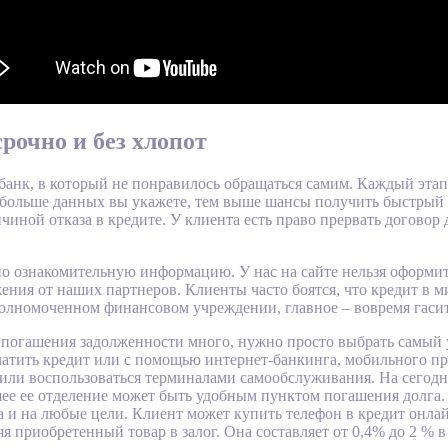
рочно и без хлопот
анк, в который не понравилось обращаться самим. Каждый этап
 больше данных вы укажете, тем выше шансы получить быстрый 
иной отказа в кредите. У клиента есть право прервать договор 
о ознакомительную информацию. У нас на сайте нельзя оформить
ения от наших партнеров. Клиенты часто боятся, что кредит в
полномоченном финансовом учреждении, главное – вовремя гаси
 погашения задолженности много, нужно просто выбрать самый 
латить кредит или с помощью интернет-банкинга, мобильного п
 или воспользоваться терминалами самообслуживания. На сего
е ее отделение может быть удобным пунктом погашения долга. 
га и на любые цели. Клиент может купить телефон в кредит онла
яя приобретенный товар в залог. Она составляет от 0,4% до 2 % 