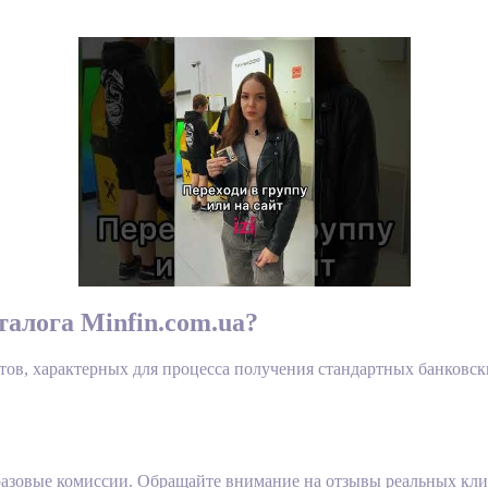
алога Minfin.com.ua?
нтов, характерных для процесса получения стандартных банковс
 разовые комиссии. Обращайте внимание на отзывы реальных кл